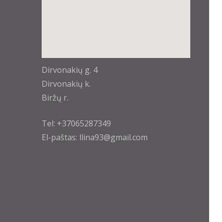
enable-javascript.net
Dirvonakių g. 4
Dirvonakių k.
Biržų r.
Tel: +37065287349
El-paštas: llina93@gmail.com