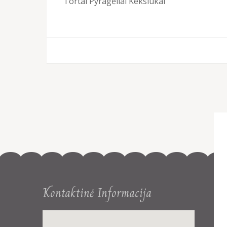
Tortai Pyragėliai Keksiukai
Post
navigation
Kontaktinė Informacija