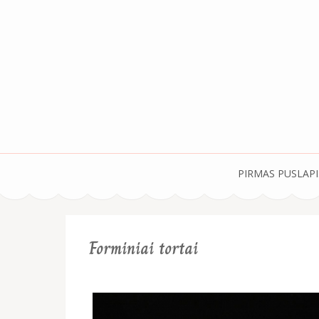
Skip
to
content
(Press
Enter)
Konditerijos D
PIRMAS PUSLAPI
Forminiai tortai