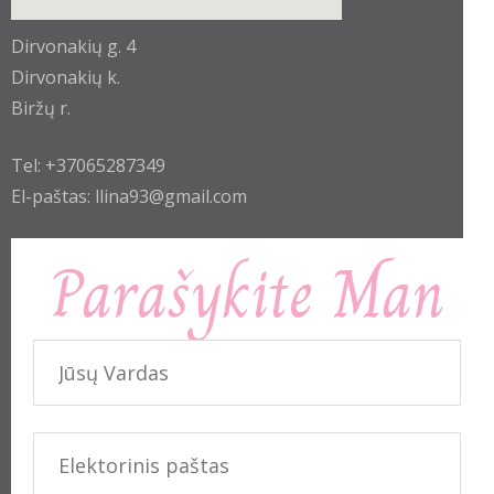
enable-javascript.net
Dirvonakių g. 4
Dirvonakių k.
Biržų r.
Tel: +37065287349
El-paštas: llina93@gmail.com
Parašykite Man