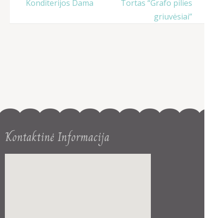
Post
Konditerijos Dama
Tortas “Grafo pilies
navigation
griuvėsiai”
Kontaktinė Informacija