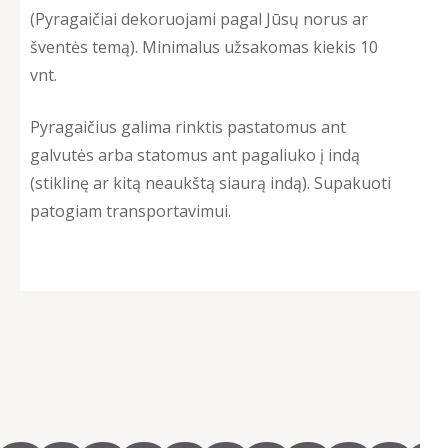
(Pyragaičiai dekoruojami pagal Jūsų norus ar
šventės temą). Minimalus užsakomas kiekis 10
vnt.
Pyragaičius galima rinktis pastatomus ant
galvutės arba statomus ant pagaliuko į indą
(stiklinę ar kitą neaukštą siaurą indą). Supakuoti
patogiam transportavimui.
Pyragaičiai
ant
pagaliuko
(CakePops’ai)
1.60
€/vnt
quantity