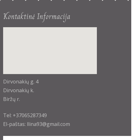
Kontaktinė Informacija
enable-javascript.net
Dirvonakių g. 4
Dirvonakių k.
Biržų r.
Tel: +37065287349
El-paštas: llina93@gmail.com