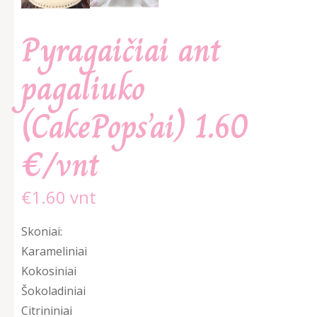
Pyragaičiai ant
pagaliuko
(CakePops’ai) 1.60
€/vnt
€
1.60
Skoniai:
Karameliniai
Kokosiniai
Šokoladiniai
Citrininiai