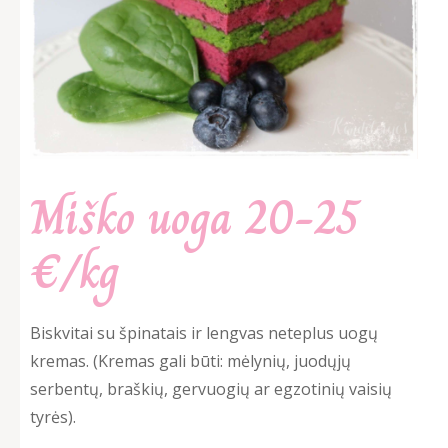
Miško uoga 20-25
€/kg
Biskvitai su špinatais ir lengvas neteplus uogų
kremas. (Kremas gali būti: mėlynių, juodųjų
serbentų, braškių, gervuogių ar egzotinių vaisių
tyrės).