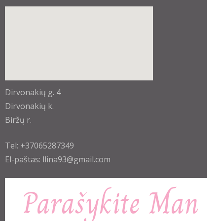
enable-javascript.net
Dirvonakių g. 4
Dirvonakių k.
Biržų r.
Tel: +37065287349
El-paštas: llina93@gmail.com
Parašykite Man