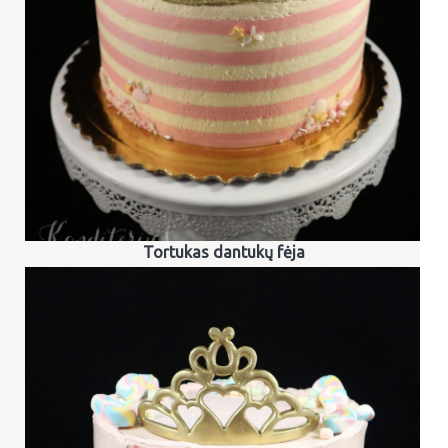
Tortukas dantukų fėja