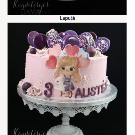
Laputė