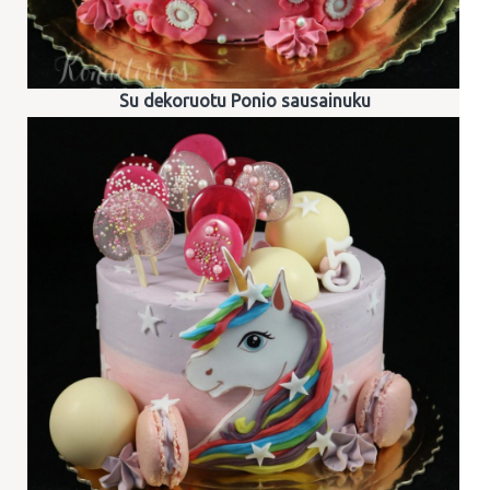
Su dekoruotu Ponio sausainuku