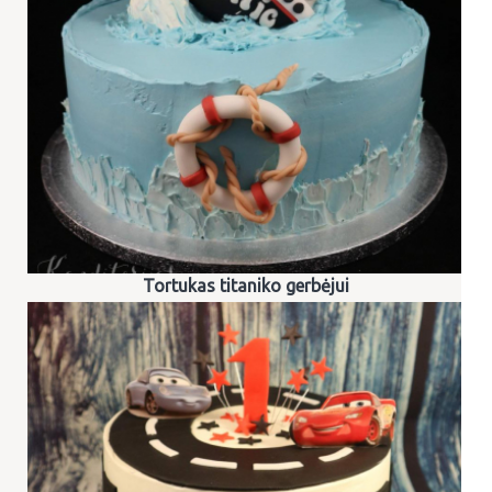
Tortukas titaniko gerbėjui