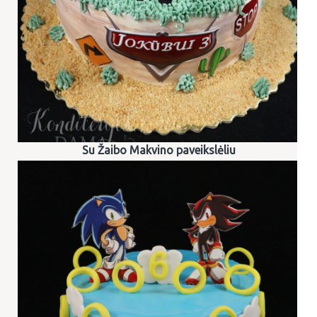
Su Žaibo Makvino paveikslėliu