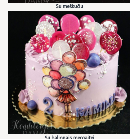
Su meškučiu
Su balionais mergaitei