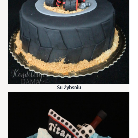
Su Žybsniu