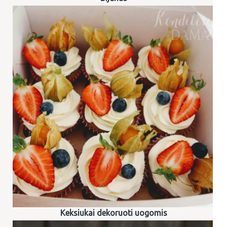
Keksiukai dekoruoti uogomis