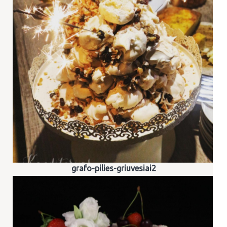
grafo-pilies-griuvesiai2