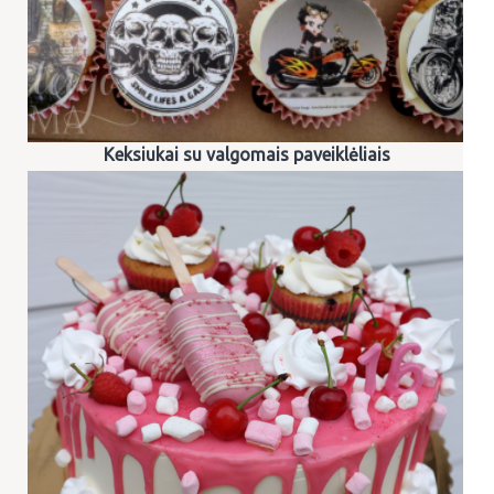
Keksiukai su valgomais paveiklėliais