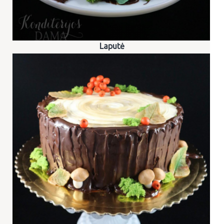
Laputė